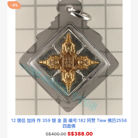
-3%
12 僧侣 加持 作 359 银 金 面 编号:182 阿赞 Tiew 佛历2556
四面佛
S$388.00
S$400.00