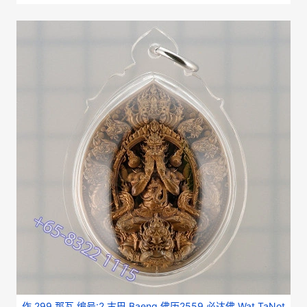
作 299 那瓦 编号:2 古巴 Baeng 佛历2559 必达佛 Wat TaNot