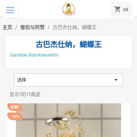
shopping_cart
(0)
主页
僧侣与阿赞
古巴杰仕纳，蝴蝶王
古巴杰仕纳，蝴蝶王
SamNak RatnKaewMin

选择
显示1的11商品
促销!
-10%