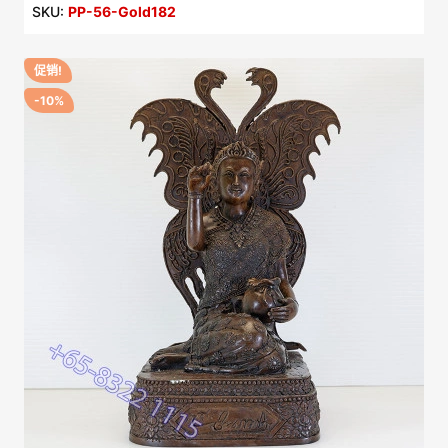
SKU:
PP-56-Gold182
促销!
-10%