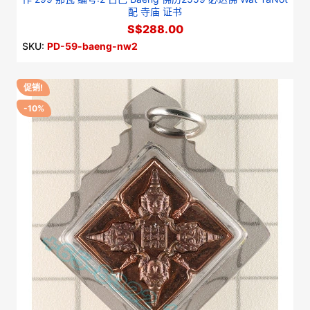
配 寺庙 证书
S$288.00
SKU:
PD-59-baeng-nw2
促销!
-10%