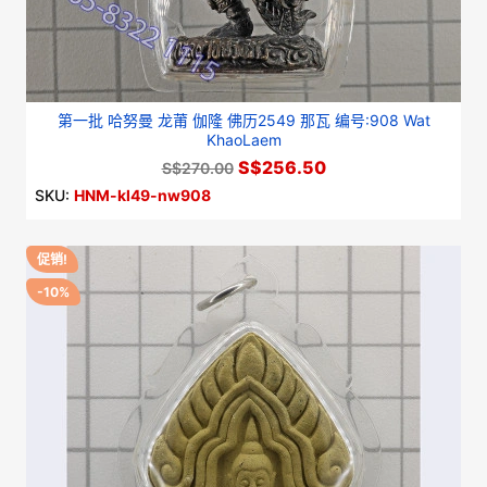
第一批 哈努曼 龙莆 伽隆 佛历2549 那瓦 编号:908 Wat
KhaoLaem
S$256.50
S$270.00
SKU:
HNM-kl49-nw908
促销!
-10%