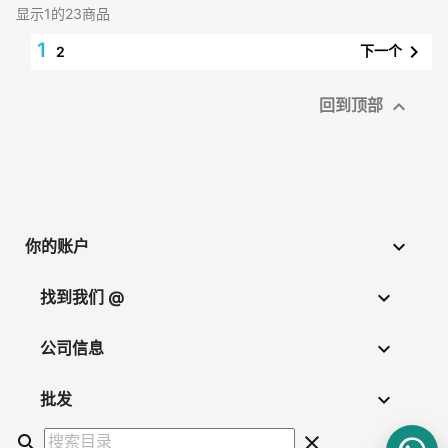
显示1的23商品
1

下一个
2

回到顶部

你的账户

找到我们 @

公司信息

批发
search
clear