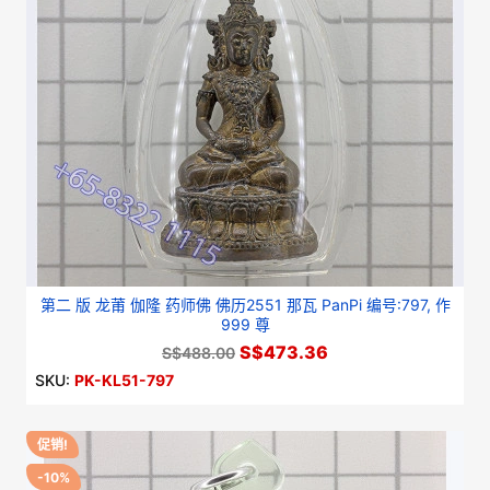
第二 版 龙莆 伽隆 药师佛 佛历2551 那瓦 PanPi 编号:797, 作
999 尊
S$473.36
S$488.00
SKU:
PK-KL51-797
促销!
-10%