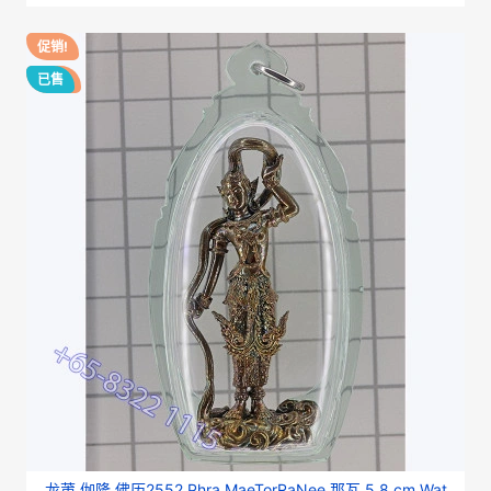
促销!
-10%
已售
龙莆 伽隆 佛历2552 Phra MaeTorRaNee 那瓦 5.8 cm Wat