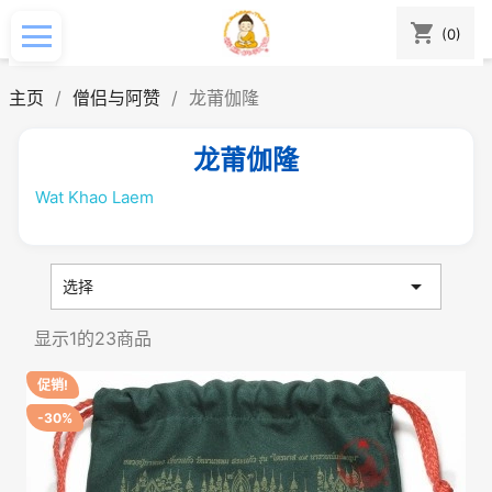
shopping_cart
(0)
主页
僧侣与阿赞
龙莆伽隆
龙莆伽隆
Wat Khao Laem

选择
显示1的23商品
促销!
-30%