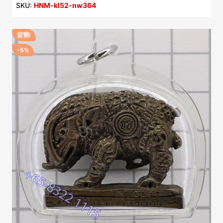
SKU:
HNM-kl52-nw364
促销!
-5%