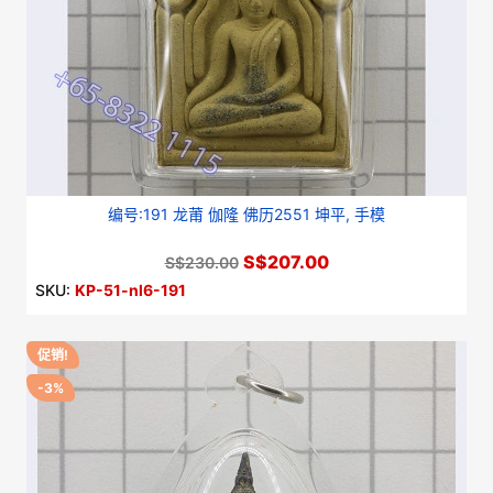
编号:191 龙莆 伽隆 佛历2551 坤平, 手模
S$207.00
S$230.00
SKU:
KP-51-nl6-191
促销!
-3%