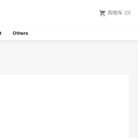

shopping_cart
购物车
(0)
t
Others