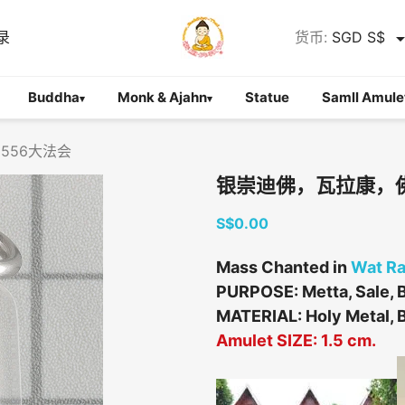
录
货币:
SGD S$
Buddha
Monk & Ajahn
Statue
Samll Amule
▾
▾
556大法会
银崇迪佛，瓦拉康，佛
S$0.00
Mass Chanted in
Wat R
PURPOSE: Metta, Sale, B
MATERIAL: Holy Metal, B
Amulet SIZE: 1.5 cm.