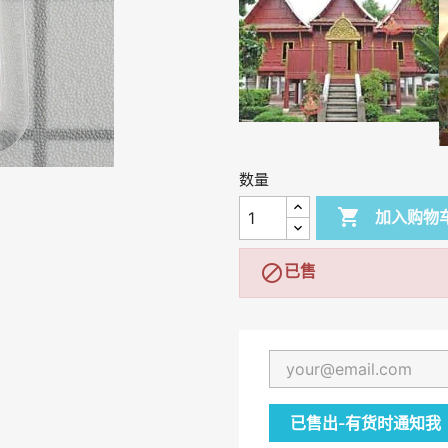
数量

加入购物

已售
已售出-有货时通知我