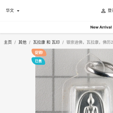


华文
登
New Arrival
主页
其他
瓦拉康 和 瓦印
银崇迪佛，瓦拉康，佛历2
促销!
已售