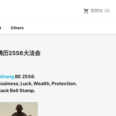

shopping_cart
购物车
(0)
t
Others
历2556大法会
akhang
BE 2556.
usiness, Luck, Wealth, Protection.
ack Bell Stamp.