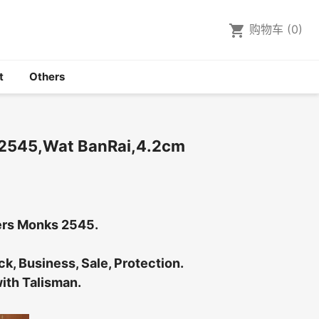

shopping_cart
购物车
(0)
t
Others
5,Wat BanRai,4.2cm
ers Monks 2545.
, Business, Sale, Protection.
th Talisman.