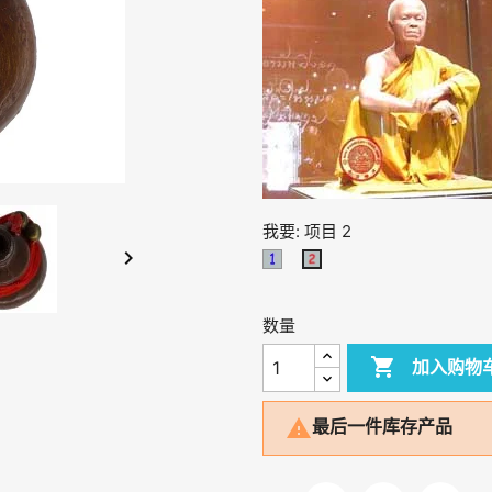
我要: 项目 2

项
项
目
目
1
2
数量

加入购物

最后一件库存产品