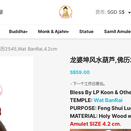
录
货币:
SGD S$
Buddha
Monk & Ajahn
Statue
Samll Amule
▾
▾
45,Wat BanRai,4.2cm
龙婆坤风水葫芦,佛历254
S$59.00
下一个工作日寄出。
Bless By LP Koon & Oth
TEMPLE:
Wat BanRai
PURPOSE: Feng Shui Luck
MATERIAL: Holy Wood wi
Amulet SIZE 4.2 cm.