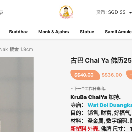
录
货币:
SGD S$
Buddha
Monk & Ajahn
Statue
Samll Amule
▾
▾
ak 镀金 1.9cm
古巴 Chai Ya 佛历2
S$40.00
S$36.00
下一个工作日寄出。
KruBa ChaiYa 加持.
寺庙：
Wat Doi Duangk
目的： 销售, 财富, 好福气,
材料： 圣金属, 数字编码. 
新塑料 外壳.
佛牌 尺寸： 1.