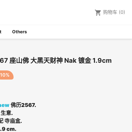

shopping_cart
购物车
(0)
t
Others
567 座山佛 大黑天财神 Nak 镀金 1.9cm
-10%
aew
佛历2567.
 生意.
配 寺庙盒.
9 cm.