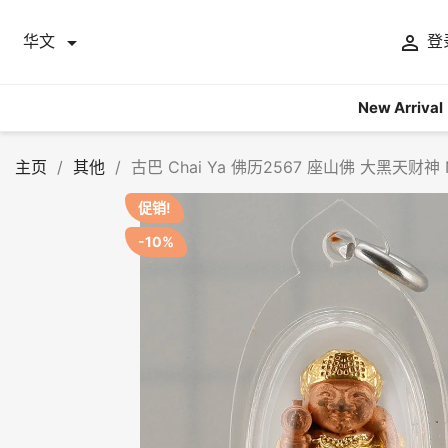


华文
登
New Arrival
主页
其他
古巴 Chai Ya 佛历2567 座山佛 大黑天财神 N
促销!
-10%