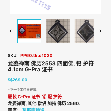


SKU:
PP60.tk.c1020
龙婆禅南 佛历2553 四面佛, 铅 护符
4.1cm G-Pra 证书
S$269.00
下一个工作日寄出。
原装 G-Pra 证书. 铅 配 护符.
龙婆禅南, 其他 僧侣 加持 佛历 2560.
寺庙：
瓦邦库迪通